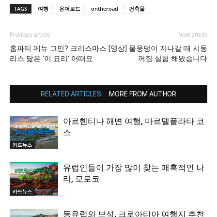
TAGS
여행
온더로드
ontheroad
건축물
Previous article
Next article
홈파티 메뉴 고민? 크리스마스
[영상] 물웅덩이 지나갈 때 시동
리스 닮은 ‘이 요리’ 어때요
꺼짐 실험 해봤습니다
RELATED ARTICLES
MORE FROM AUTHOR
아르헨티나 해변 여행, 마르델플라타 코
스
카드뉴스
유럽인들이 가장 많이 찾는 매혹적인 나
라, 모로코
카드뉴스
동유럽의 보석, 크로아티아 여행지 추천