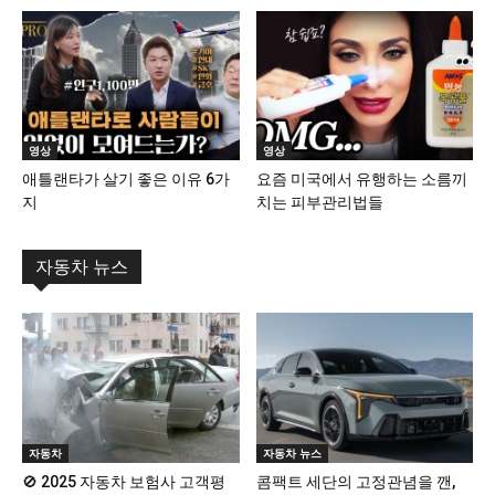
영상
영상
애틀랜타가 살기 좋은 이유 6가
요즘 미국에서 유행하는 소름끼
지
치는 피부관리법들
자동차 뉴스
자동차
자동차 뉴스
🚫 2025 자동차 보험사 고객평
콤팩트 세단의 고정관념을 깬,