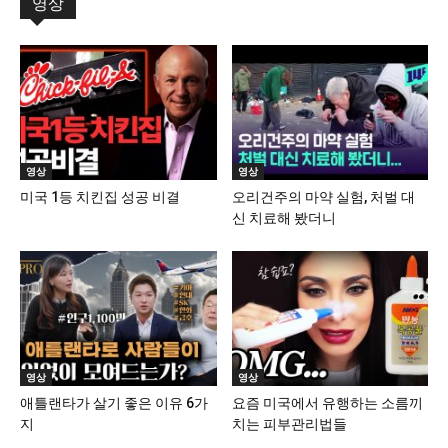
영상
영상
영상
미국 1등 치킨집 성공 비결
오리건주의 마약 실험, 처벌 대
신 치료해 봤더니
영상
영상
애틀랜타가 살기 좋은 이유 6가
요즘 미국에서 유행하는 소름끼
지
치는 피부관리법들