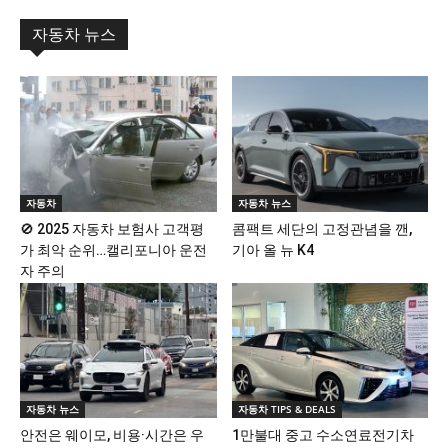
자동차 뉴스
자동차
자동차 뉴스
🚫 2025 자동차 보험사 고객평
콤팩트 세단의 고정관념을 깬,
가 최악 순위…캘리포니아 운전
기아 올 뉴 K4
자 주의
자동차 뉴스
자동차 TIPS & DEALS
안전은 웨이모, 비용·시간은 우
1만불대 중고 수소연료전기차