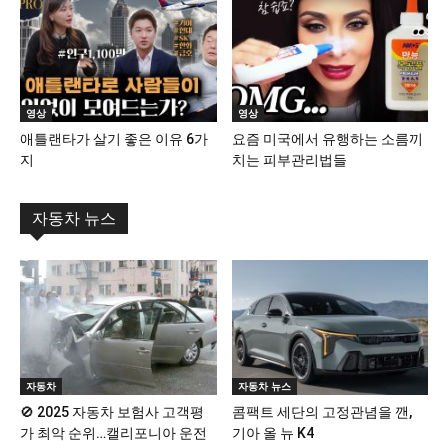
영상
영상
애틀랜타가 살기 좋은 이유 6가
요즘 미국에서 유행하는 소름끼
지
치는 피부관리법들
자동차 뉴스
자동차
자동차 뉴스
🚫 2025 자동차 보험사 고객평
콤팩트 세단의 고정관념을 깬,
가 최악 순위…캘리포니아 운전
기아 올 뉴 K4