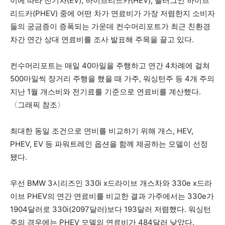
이에 따라 전기차(EV), 하이브리드카(HEV), 플러그인 하이브
리드카(PHEV) 중에 어떤 차가 연료비가 가장 저렴한지 소비자
들의 궁금증이 증폭되는 가운데 컨수머리포트가 최근 친환경
차간 연간 상대 연료비를 조사 발표해 주목을 끌고 있다.
컨수머리포트는 매일 40마일을 주행하고 연간 4차례에 걸쳐
500마일씩 장거리 주행을 했을 때 가주, 워싱턴주 등 4개 주의
지난 1월 개스비와 전기료를 기준으로 연료비를 계산했다.
〈그래픽 참조〉
최대한 동일 조건으로 연비를 비교하기 위해 개스, HEV,
PHEV, EV 등 파워트레인 옵션을 함께 제공하는 모델이 선정
됐다.
우선 BMW 3시리즈인 330i x드라이브 개스차와 330e x드라
이브 PHEV의 연간 연료비를 비교한 결과 가주에서는 330e가
1904달러로 330i(2097달러)보다 193달러 저렴했다. 워싱턴
주의 경우에는 PHEV 모델의 연료비가 484달러 낮았다.