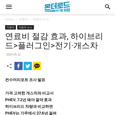
Home
자동차
자동차 뉴스
자동차
자동차 뉴스
연료비 절감 효과, 하이브리
드>플러그인>전기·개스차
2024-05-22
컨수머리포트 조사 발표
가격 고려한 개스차와 비교서
PHEV, 7.2년 돼야 절약 효과
하이브리드 차량과 비교하면
PHEV는 가주에서 27.6년 걸려