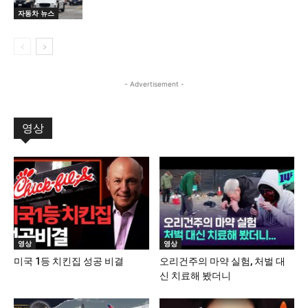
자동차 뉴스
- Advertisement -
영상
영상
영상
미국 1등 치킨집 성공 비결
오리건주의 마약 실험, 처벌 대
신 치료해 봤더니