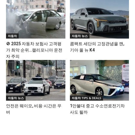
자동차
자동차 뉴스
🚫 2025 자동차 보험사 고객평
콤팩트 세단의 고정관념을 깬,
가 최악 순위…캘리포니아 운전
기아 올 뉴 K4
자 주의
자동차 뉴스
자동차 TIPS & DEALS
안전은 웨이모, 비용·시간은 우
1만불대 중고 수소연료전기차
버
사도 될까