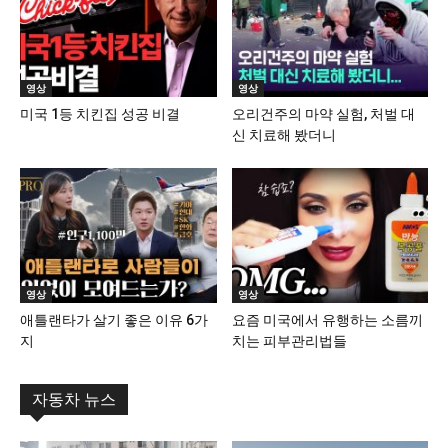
영상
영상
미국 1등 치킨집 성공 비결
오리건주의 마약 실험, 처벌 대
신 치료해 봤더니
영상
영상
애틀랜타가 살기 좋은 이유 6가
요즘 미국에서 유행하는 소름끼
지
치는 피부관리법들
자동차 뉴스