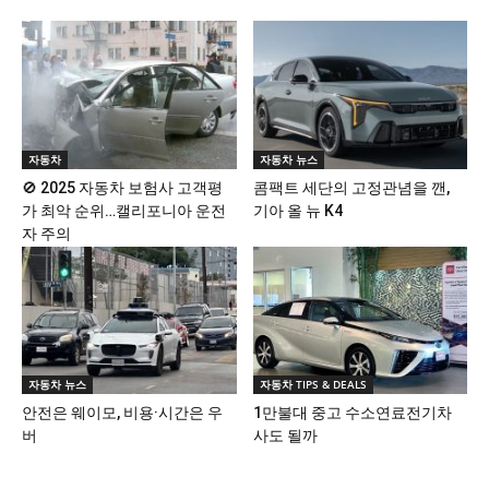
자동차
자동차 뉴스
🚫 2025 자동차 보험사 고객평
콤팩트 세단의 고정관념을 깬,
가 최악 순위…캘리포니아 운전
기아 올 뉴 K4
자 주의
자동차 뉴스
자동차 TIPS & DEALS
안전은 웨이모, 비용·시간은 우
1만불대 중고 수소연료전기차
버
사도 될까