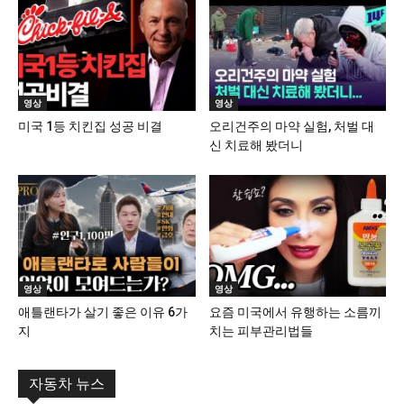
영상
영상
미국 1등 치킨집 성공 비결
오리건주의 마약 실험, 처벌 대
신 치료해 봤더니
영상
영상
애틀랜타가 살기 좋은 이유 6가
요즘 미국에서 유행하는 소름끼
지
치는 피부관리법들
자동차 뉴스