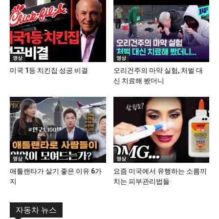
영상
영상
미국 1등 치킨집 성공 비결
오리건주의 마약 실험, 처벌 대
신 치료해 봤더니
영상
영상
애틀랜타가 살기 좋은 이유 6가
요즘 미국에서 유행하는 소름끼
지
치는 피부관리법들
자동차 뉴스