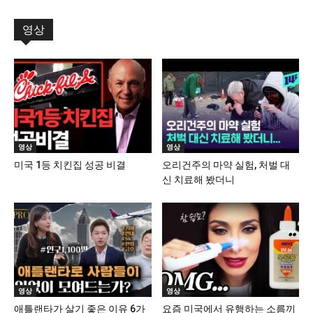
영상
영상
영상
미국 1등 치킨집 성공 비결
오리건주의 마약 실험, 처벌 대
신 치료해 봤더니
영상
영상
애틀랜타가 살기 좋은 이유 6가
요즘 미국에서 유행하는 소름끼