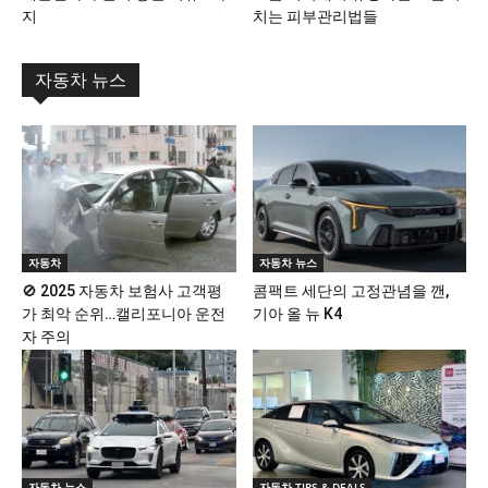
지
치는 피부관리법들
자동차 뉴스
자동차
자동차 뉴스
🚫 2025 자동차 보험사 고객평
콤팩트 세단의 고정관념을 깬,
가 최악 순위…캘리포니아 운전
기아 올 뉴 K4
자 주의
자동차 뉴스
자동차 TIPS & DEALS