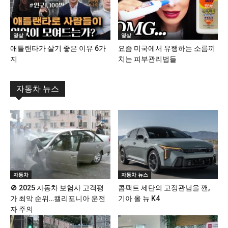
영상
영상
애틀랜타가 살기 좋은 이유 6가
요즘 미국에서 유행하는 소름끼
지
치는 피부관리법들
자동차 뉴스
자동차
자동차 뉴스
🚫 2025 자동차 보험사 고객평
콤팩트 세단의 고정관념을 깬,
가 최악 순위…캘리포니아 운전
기아 올 뉴 K4
자 주의