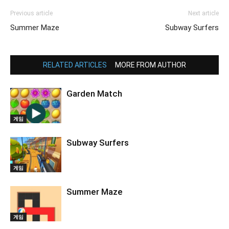
Previous article
Next article
Summer Maze
Subway Surfers
RELATED ARTICLES
MORE FROM AUTHOR
Garden Match
게임
Subway Surfers
게임
Summer Maze
게임