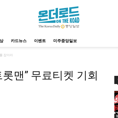
상
카드뉴스
이벤트
미주중앙일보
온
회를 잡아라
트롯맨” 무료티켓 기회
더
로