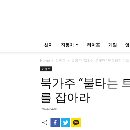
신차
자동차
라이프
게임
영
Home
이벤트
북가주 “불타는 트롯맨” 무료티켓 기
이벤트
북가주 “불타는 
를 잡아라
2024-04-01