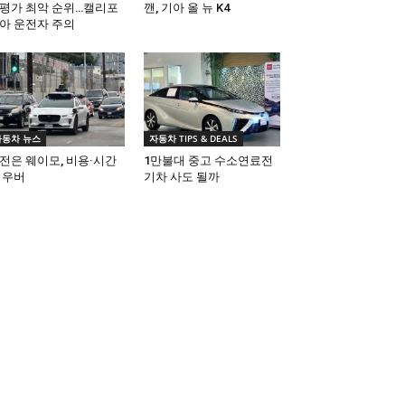
평가 최악 순위…캘리포
깬, 기아 올 뉴 K4
아 운전자 주의
자동차 뉴스
자동차 TIPS & DEALS
전은 웨이모, 비용·시간
1만불대 중고 수소연료전
 우버
기차 사도 될까