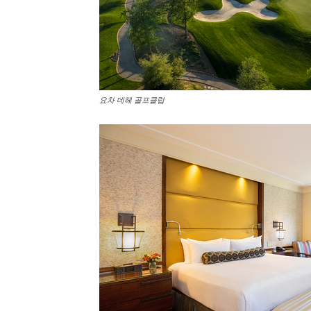
요차 데헤 골프클럽