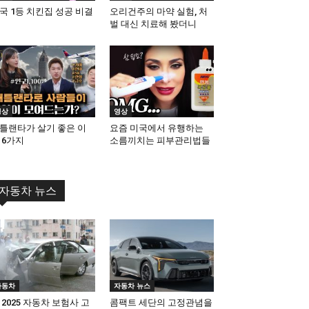
국 1등 치킨집 성공 비결
오리건주의 마약 실험, 처
벌 대신 치료해 봤더니
영상
영상
틀랜타가 살기 좋은 이
요즘 미국에서 유행하는
 6가지
소름끼치는 피부관리법들
자동차 뉴스
자동차
자동차 뉴스
 2025 자동차 보험사 고
콤팩트 세단의 고정관념을