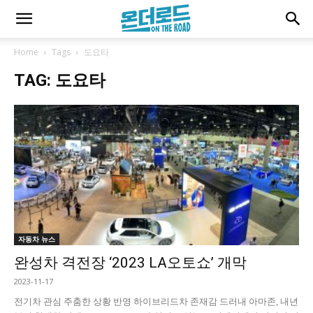
Home
Tags
도요타
TAG: 도요타
자동차 뉴스
완성차 격전장 ‘2023 LA오토쇼’ 개막
2023-11-17
전기차 관심 주춤한 상황 반영 하이브리드차 존재감 드러내 아마존, 내년