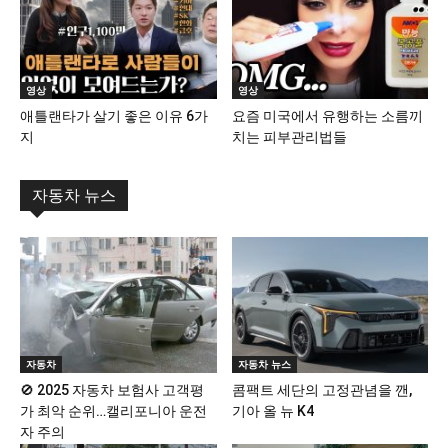
영상
영상
애틀랜타가 살기 좋은 이유 6가
요즘 미국에서 유행하는 소름끼
지
치는 피부관리법들
자동차 뉴스
자동차
자동차 뉴스
🚫 2025 자동차 보험사 고객평
콤팩트 세단의 고정관념을 깬,
가 최악 순위…캘리포니아 운전
기아 올 뉴 K4
자 주의